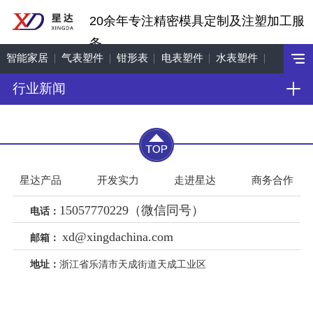
20余年专注精密模具定制及注塑加工服
务
智能家居
气表塑件
钳形表
电表塑件
水表塑件
行业新闻
工艺饰品
机车配件
星达产品
开发实力
走进星达
商务合作
15057770229（微信同号）
电话：
xd@xingdachina.com
邮箱：
地址：
浙江省乐清市天成街道天成工业区