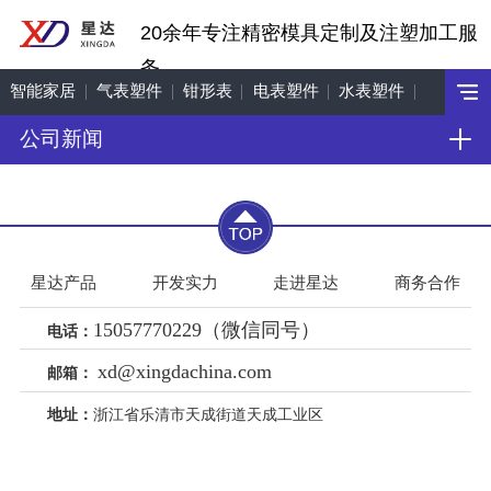
20余年专注精密模具定制及注塑加工服
务
智能家居
气表塑件
钳形表
电表塑件
水表塑件
公司新闻
工艺饰品
机车配件
星达产品
开发实力
走进星达
商务合作
15057770229（微信同号）
电话：
xd@xingdachina.com
邮箱：
地址：
浙江省乐清市天成街道天成工业区