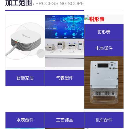
加工范围
/ PROCESSING SCOPE
钳形表
电表塑件
智能家居
气表塑件
水表塑件
工艺饰品
机车配件