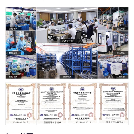
5000
21000
+
㎡
塑料模具
温州2家+杭州1
家生产工厂