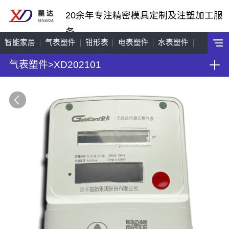
20余年专注精密模具定制及注塑加工服
务
智能家居
气表塑件
钳形表
电表塑件
水表塑件
气表塑件
>
XD202101
工艺饰品
机车配件