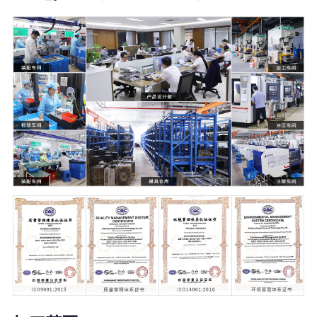
5000
21000
+
㎡
塑料模具
温州2家+杭州1
家生产工厂