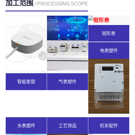
加工范围
/ PROCESSING SCOPE
钳形表
电表塑件
智能家居
气表塑件
水表塑件
工艺饰品
机车配件