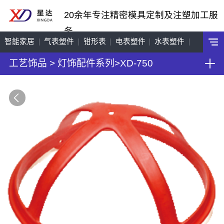
20余年专注精密模具定制及注塑加工服
务
智能家居
气表塑件
钳形表
电表塑件
水表塑件
工艺饰品
>
灯饰配件系列
>
XD-750
工艺饰品
机车配件