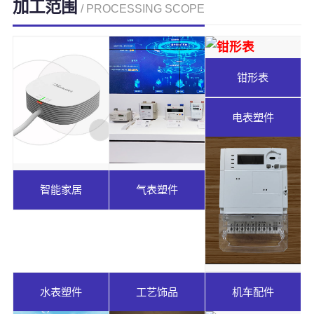
加工范围
/ PROCESSING SCOPE
钳形表
电表塑件
智能家居
气表塑件
水表塑件
工艺饰品
机车配件