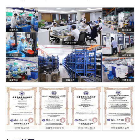
5000
21000
+
㎡
塑料模具
温州2家+杭州1
家生产工厂