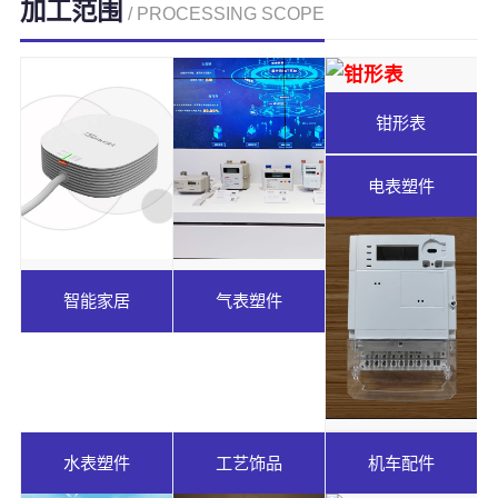
加工范围
/ PROCESSING SCOPE
钳形表
电表塑件
智能家居
气表塑件
水表塑件
工艺饰品
机车配件