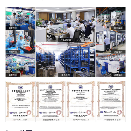
5000
21000
+
㎡
塑料模具
温州2家+杭州1
家生产工厂