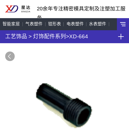
20余年专注精密模具定制及注塑加工服
务
智能家居
气表塑件
钳形表
电表塑件
水表塑件
工艺饰品
>
灯饰配件系列
>
XD-664
工艺饰品
机车配件