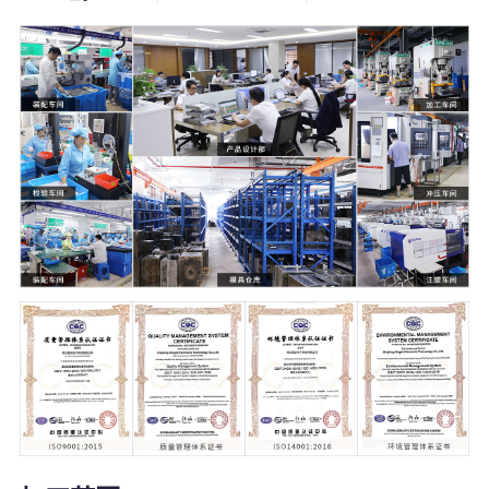
5000
21000
+
㎡
塑料模具
温州2家+杭州1
家生产工厂