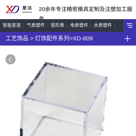
20余年专注精密模具定制及注塑加工服
务
智能家居
气表塑件
钳形表
电表塑件
水表塑件
工艺饰品
>
灯饰配件系列
>
XD-809
工艺饰品
机车配件