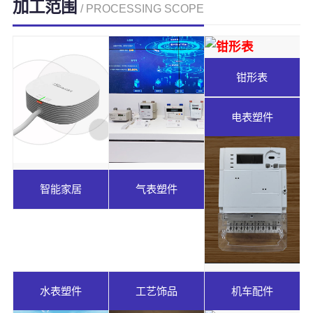
加工范围
/ PROCESSING SCOPE
钳形表
电表塑件
智能家居
气表塑件
水表塑件
工艺饰品
机车配件