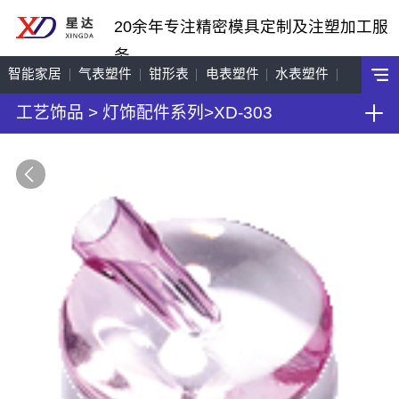
20余年专注精密模具定制及注塑加工服
务
智能家居
气表塑件
钳形表
电表塑件
水表塑件
工艺饰品
>
灯饰配件系列
>
XD-303
工艺饰品
机车配件