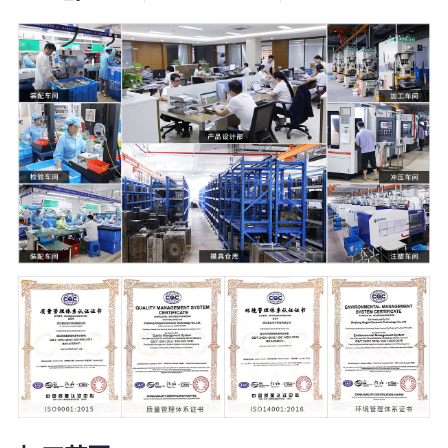
5000
21000
+
㎡
塑料模具
温州2家+杭州1
家生产工厂