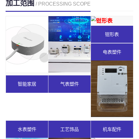
加工范围
/ PROCESSING SCOPE
钳形表
电表塑件
智能家居
气表塑件
水表塑件
工艺饰品
机车配件