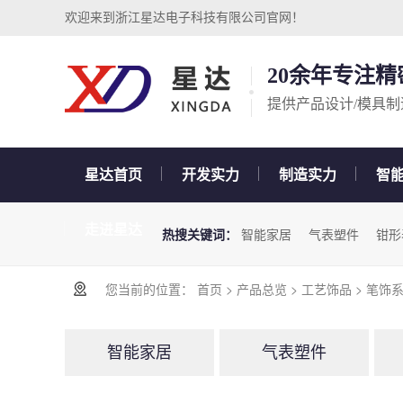
欢迎来到浙江星达电子科技有限公司官网！
20余年专注
提供产品设计/模具制
星达首页
开发实力
制造实力
智
走进星达
热搜关键词：
智能家居
气表塑件
钳形
您当前的位置：
首页
>
产品总览
>
工艺饰品
>
笔饰
智能家居
气表塑件