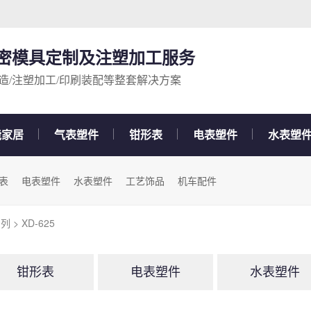
精密模具定制及注塑加工服务
造/注塑加工/印刷装配等整套解决方案
能家居
气表塑件
钳形表
电表塑件
水表塑
表
电表塑件
水表塑件
工艺饰品
机车配件
系列
> XD-625
钳形表
电表塑件
水表塑件