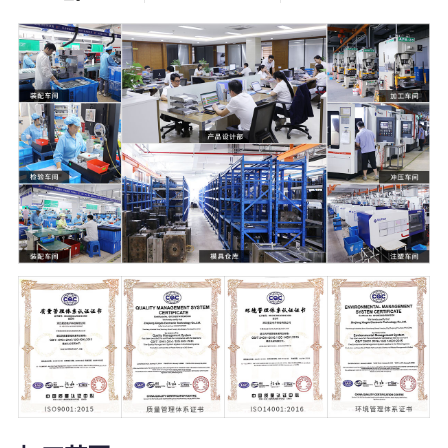
5000
21000
+
㎡
塑料模具
温州2家+杭州1
家生产工厂