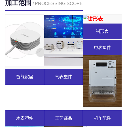
加工范围
/ PROCESSING SCOPE
钳形表
电表塑件
智能家居
气表塑件
水表塑件
工艺饰品
机车配件