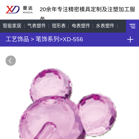
20余年专注精密模具定制及注塑加工服
务
智能家居
气表塑件
钳形表
电表塑件
水表塑件
工艺饰品
>
笔饰系列
>
XD-556
工艺饰品
机车配件