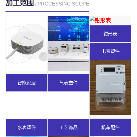
加工范围
/ PROCESSING SCOPE
钳形表
电表塑件
智能家居
气表塑件
水表塑件
工艺饰品
机车配件