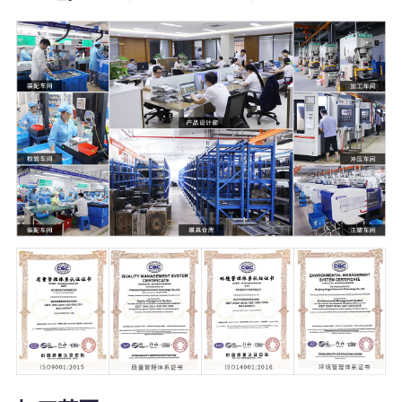
5000
21000
+
㎡
塑料模具
温州2家+杭州1
家生产工厂