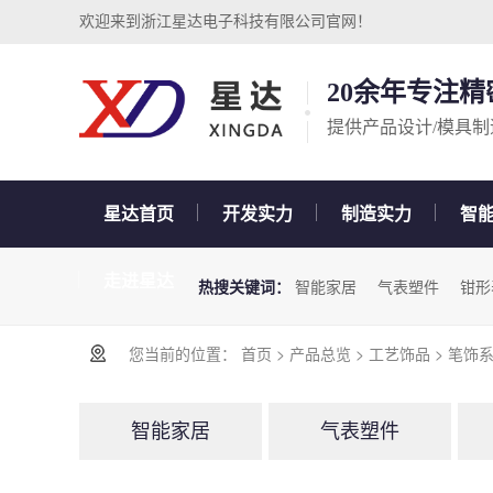
欢迎来到浙江星达电子科技有限公司官网！
20余年专注
提供产品设计/模具制
星达首页
开发实力
制造实力
智
走进星达
热搜关键词：
智能家居
气表塑件
钳形
您当前的位置：
首页
>
产品总览
>
工艺饰品
>
笔饰
智能家居
气表塑件