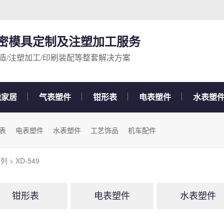
精密模具定制及注塑加工服务
造/注塑加工/印刷装配等整套解决方案
能家居
气表塑件
钳形表
电表塑件
水表塑
表
电表塑件
水表塑件
工艺饰品
机车配件
系列
> XD-549
钳形表
电表塑件
水表塑件