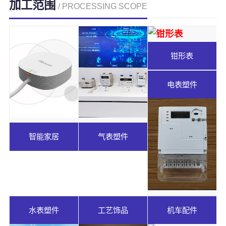
加工范围
/ PROCESSING SCOPE
钳形表
电表塑件
智能家居
气表塑件
水表塑件
工艺饰品
机车配件