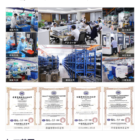
5000
21000
+
㎡
塑料模具
温州2家+杭州1
家生产工厂