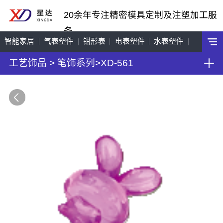
20余年专注精密模具定制及注塑加工服
务
智能家居
气表塑件
钳形表
电表塑件
水表塑件
工艺饰品
>
笔饰系列
>
XD-561
工艺饰品
机车配件