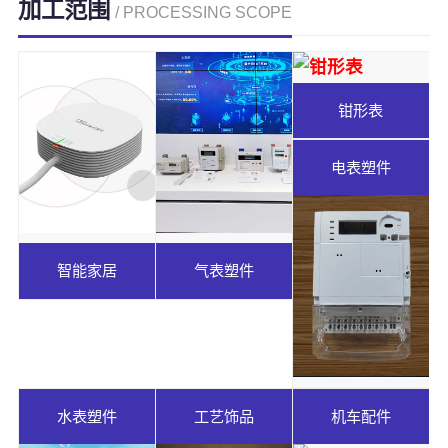
加工范围
/ PROCESSING SCOPE
钳形表
电表塑件
智能家居
气表塑件
水表塑件
工艺饰品
机车配件