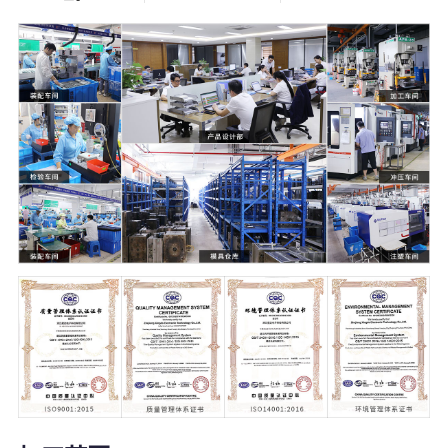
5000
21000
+
㎡
塑料模具
温州2家+杭州1
家生产工厂