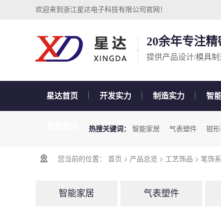
欢迎来到浙江星达电子科技有限公司官网！
20余年专注
提供产品设计/模具制
星达首页
开发实力
制造实力
智
走进星达
热搜关键词：
智能家居
气表塑件
钳形
您当前的位置：
首页
>
产品总览
>
工艺饰品
>
笔饰
智能家居
气表塑件