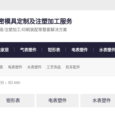
精密模具定制及注塑加工服务
造/注塑加工/印刷装配等整套解决方案
能家居
气表塑件
钳形表
电表塑件
水表塑
表
电表塑件
水表塑件
工艺饰品
机车配件
系列
> XD-680
钳形表
电表塑件
水表塑件