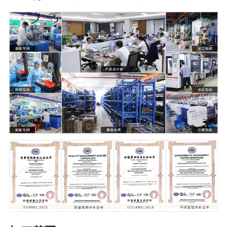
5000
21000
+
㎡
塑料模具
温州2家+杭州1
家生产工厂