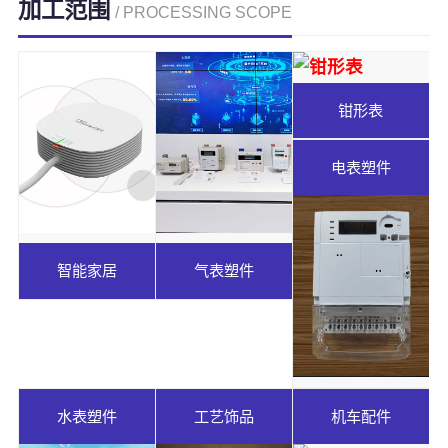
加工范围
/ PROCESSING SCOPE
钳形表
电表塑件
智能家居
气表塑件
水表塑件
工艺饰品
机车配件