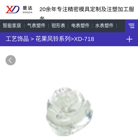
20余年专注精密模具定制及注塑加工服
务
智能家居
气表塑件
钳形表
电表塑件
水表塑件
工艺饰品
>
花果风铃系列
>
XD-718
工艺饰品
机车配件