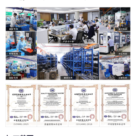
5000
21000
+
㎡
塑料模具
温州2家+杭州1
家生产工厂