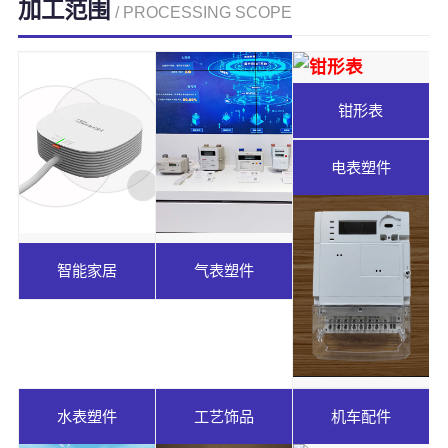
加工范围
/ PROCESSING SCOPE
钳形表
电表塑件
智能家居
气表塑件
水表塑件
工艺饰品
机车配件